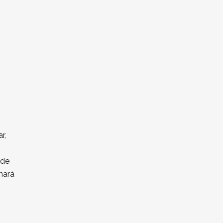
r,
 de
onará