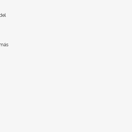
del
 más